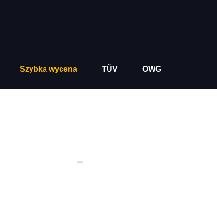
Szybka wycena
TÜV
OWG
03