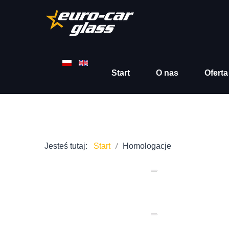
Start
O nas
Oferta
Jesteś tutaj:
Start
Homologacje
01
04